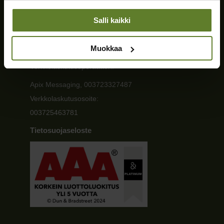
Ajankohtaista
Ota yhteyttä
Salli kaikki
Tiedot
Muokkaa
Laskutustiedot
Verkkolaskutusoperaattori:
Apix Messaging, 003723327487
Verkkolaskutusosoite:
003725463781
Tietosuojaseloste