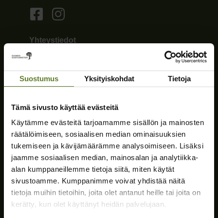
Yhteystiedot
Suomen Sijoitusmetsät Oy
Y-tunnus: 2546378-1
Suostumus
Yksityiskohdat
Tietoja
Telitie 1A
80100 Joensuu
010 5730 200
Tämä sivusto käyttää evästeitä
palvelu@sijoitusmetsat.fi
Käytämme evästeitä tarjoamamme sisällön ja mainosten
Kaikki yhteystiedot »
räätälöimiseen, sosiaalisen median ominaisuuksien
Sivut
tukemiseen ja kävijämäärämme analysoimiseen. Lisäksi
jaamme sosiaalisen median, mainosalan ja analytiikka-
Etusivu
alan kumppaneillemme tietoja siitä, miten käytät
Palvelut
sivustoamme. Kumppanimme voivat yhdistää näitä
Yhteismetsät
tietoja muihin tietoihin, joita olet antanut heille tai joita on
Yritys
kerätty, kun olet käyttänyt heidän palvelujaan.
Tietopaketit