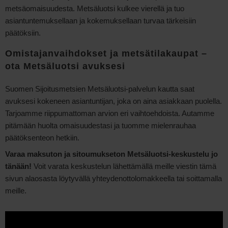
metsäomaisuudesta. Metsäluotsi kulkee vierellä ja tuo
asiantuntemuksellaan ja kokemuksellaan turvaa tärkeisiin
päätöksiin.
Omistajanvaihdokset ja metsätilakaupat –
ota Metsäluotsi avuksesi
Suomen Sijoitusmetsien Metsäluotsi-palvelun kautta saat
avuksesi kokeneen asiantuntijan, joka on aina asiakkaan puolella.
Tarjoamme riippumattoman arvion eri vaihtoehdoista. Autamme
pitämään huolta omaisuudestasi ja tuomme mielenrauhaa
päätöksenteon hetkiin.
Varaa maksuton ja sitoumukseton Metsäluotsi-keskustelu jo
tänään!
Voit varata keskustelun lähettämällä meille viestin tämä
sivun alaosasta löytyvällä yhteydenottolomakkeella tai soittamalla
meille.