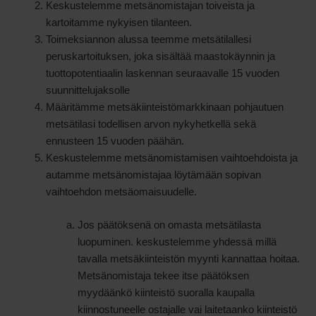
Keskustelemme metsänomistajan toiveista ja
kartoitamme nykyisen tilanteen.
Toimeksiannon alussa teemme metsätilallesi
peruskartoituksen, joka sisältää maastokäynnin ja
tuottopotentiaalin laskennan seuraavalle 15 vuoden
suunnittelujaksolle
Määritämme metsäkiinteistömarkkinaan pohjautuen
metsätilasi todellisen arvon nykyhetkellä sekä
ennusteen 15 vuoden päähän.
Keskustelemme metsänomistamisen vaihtoehdoista ja
autamme metsänomistajaa löytämään sopivan
vaihtoehdon metsäomaisuudelle.
Jos päätöksenä on omasta metsätilasta
luopuminen. keskustelemme yhdessä millä
tavalla metsäkiinteistön myynti kannattaa hoitaa.
Metsänomistaja tekee itse päätöksen
myydäänkö kiinteistö suoralla kaupalla
kiinnostuneelle ostajalle vai laitetaanko kiinteistö