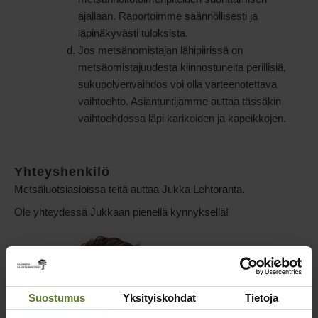
ajallaan. Raportoimme säännöllisesti ja
läpinäkyvästi tuloksista.
Jos metsänomistajan lähipiirissä on
metsäomistajuudesta kiinnostuneita perillisiä,
sukupolvenvaihdos voi olla varteenotettava
vaihtoehto. Asiantuntijamme auttaa tässäkin
vaihtoehdossa läpi karikoiden ja kapeikkojen.
Yhteyshenkilö
Metsäluotsiasioissa teitä auttaa Jukka Lehtoranta.
Ole yhteydessä Jukkaan pienellä kynnyksellä!
Suostumus
Yksityiskohdat
Tietoja