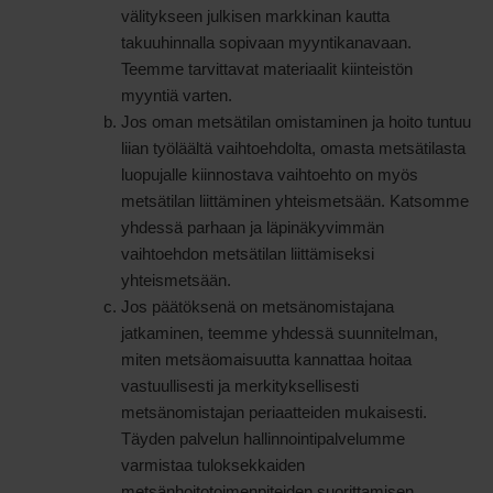
välitykseen julkisen markkinan kautta
takuuhinnalla sopivaan myyntikanavaan.
Teemme tarvittavat materiaalit kiinteistön
myyntiä varten.
Jos oman metsätilan omistaminen ja hoito tuntuu
liian työläältä vaihtoehdolta, omasta metsätilasta
luopujalle kiinnostava vaihtoehto on myös
metsätilan liittäminen yhteismetsään. Katsomme
yhdessä parhaan ja läpinäkyvimmän
vaihtoehdon metsätilan liittämiseksi
yhteismetsään.
Jos päätöksenä on metsänomistajana
jatkaminen, teemme yhdessä suunnitelman,
miten metsäomaisuutta kannattaa hoitaa
vastuullisesti ja merkityksellisesti
metsänomistajan periaatteiden mukaisesti.
Täyden palvelun hallinnointipalvelumme
varmistaa tuloksekkaiden
metsänhoitotoimenpiteiden suorittamisen