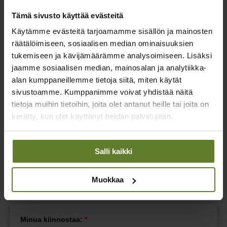
Tämä sivusto käyttää evästeitä
Käytämme evästeitä tarjoamamme sisällön ja mainosten
räätälöimiseen, sosiaalisen median ominaisuuksien
tukemiseen ja kävijämäärämme analysoimiseen. Lisäksi
jaamme sosiaalisen median, mainosalan ja analytiikka-
alan kumppaneillemme tietoja siitä, miten käytät
sivustoamme. Kumppanimme voivat yhdistää näitä
Joni Tervo
tietoja muihin tietoihin, joita olet antanut heille tai joita on
Myynti ja asiakkuudet
kerätty, kun olet käyttänyt heidän palvelujaan.
050 573 7209
joni.tervo@sijoitusmetsat.fi
Salli kaikki
Jätä yhteydenottopyyntö
Jätä viesti oheisella palautelomakkeella, niin olemme sinuun
Muokkaa
yhteydessä mahdollisimman pian.
Minua kiinnostaa:
*