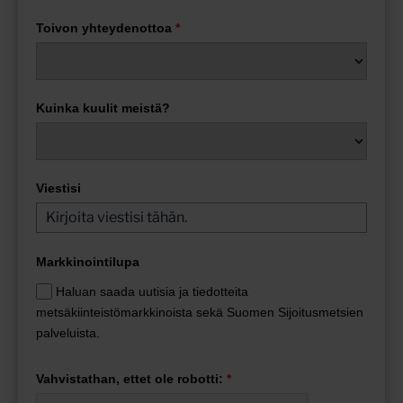
Toivon yhteydenottoa
*
Kuinka kuulit meistä?
Viestisi
Markkinointilupa
Haluan saada uutisia ja tiedotteita
metsäkiinteistömarkkinoista sekä Suomen Sijoitusmetsien
palveluista.
Vahvistathan, ettet ole robotti:
*