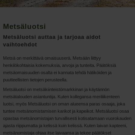
Metsäluotsi
Metsäluotsi auttaa ja tarjoaa aidot
vaihtoehdot
Metsä on merkittävä omaisuuserä. Metsään liittyy
henkilökohtaisia kokemuksia, arvoja ja tunteita. Päätöksiä
metsäomaisuuden osalta ei kannata tehdä hätiköiden ja
puutteellisten tietojen perusteella.
Metsäluotsi on metsäkiinteistömarkkinan ja käytännön
metsätalouden asiantuntija. Kuten kollegansa meriliikenteen
luotsi, myös Metsäluotsi on oman alueensa paras osaaja, joka
tuntee metsänomistamisen karikot ja kapeikot. Metsäluotsi osaa
opastaa metsänomistajan turvallisesti kotisatamaan vuorokauden
ajasta riippumatta ja kelissä kuin kelissä. Kuten laivan kapteeni,
metsänomistaja ohjaa itse laivaansa ja tekee päätökset