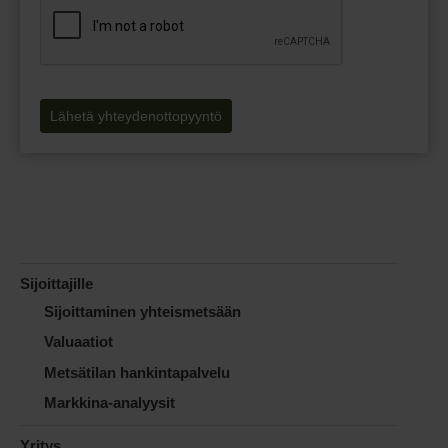
Lähetä yhteydenottopyyntö
Sijoittajille
Sijoittaminen yhteismetsään
Valuaatiot
Metsätilan hankintapalvelu
Markkina-analyysit
Yritys