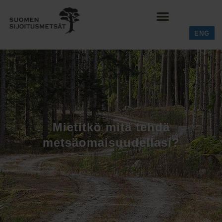
ENG
Mietitkö mitä tehdä
metsäomaisuudellasi?