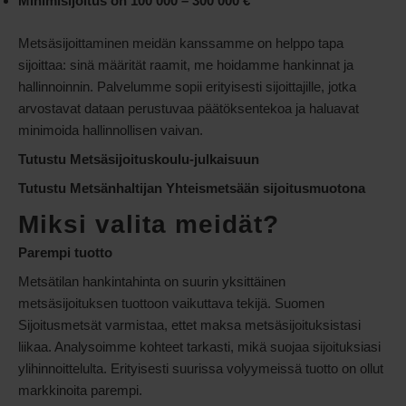
Minimisijoitus on 100 000 – 300 000 €
Metsäsijoittaminen meidän kanssamme on helppo tapa
sijoittaa: sinä määrität raamit, me hoidamme hankinnat ja
hallinnoinnin. Palvelumme sopii erityisesti sijoittajille, jotka
arvostavat dataan perustuvaa päätöksentekoa ja haluavat
minimoida hallinnollisen vaivan.
Tutustu Metsäsijoituskoulu-julkaisuun
Tutustu Metsänhaltijan Yhteismetsään sijoitusmuotona
Miksi valita meidät?
Parempi tuotto
Metsätilan hankintahinta on suurin yksittäinen
metsäsijoituksen tuottoon vaikuttava tekijä. Suomen
Sijoitusmetsät varmistaa, ettet maksa metsäsijoituksistasi
liikaa. Analysoimme kohteet tarkasti, mikä suojaa sijoituksiasi
ylihinnoittelulta. Erityisesti suurissa volyymeissä tuotto on ollut
markkinoita parempi.