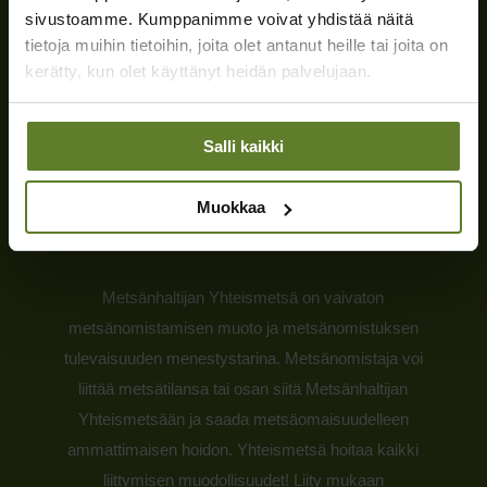
sivustoamme. Kumppanimme voivat yhdistää näitä
tietoja muihin tietoihin, joita olet antanut heille tai joita on
kerätty, kun olet käyttänyt heidän palvelujaan.
Salli kaikki
Muokkaa
Metsänhaltijan Yhteismetsä on vaivaton
metsänomistamisen muoto ja metsänomistuksen
tulevaisuuden menestystarina. Metsänomistaja voi
liittää metsätilansa tai osan siitä Metsänhaltijan
Yhteismetsään ja saada metsäomaisuudelleen
ammattimaisen hoidon. Yhteismetsä hoitaa kaikki
liittymisen muodollisuudet! Liity mukaan