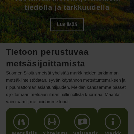
tiedolla ja tarkkuudella
Lue lisää
Tietoon perustuvaa
metsäsijoittamista
Suomen Sijoitusmetsät yhdistää markkinoiden tarkimman
metsäkiinteistödatan, syvän käytännön metsätuntemuksen ja
riippumattoman asiantuntijuuden. Meidän kanssamme pääset
sijoittamaan metsään ilman hallinnollista kuormaa. Määrität
vain raamit, me hoidamme loput.
Metsätilan
Yhteismetsä
Valuaatiot
Markk