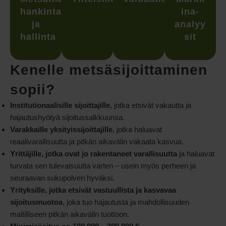
hankinta
ina-
ja
analyy
hallinta
sit
Kenelle metsäsijoittaminen
sopii?
Institutionaalisille sijoittajille
, jotka etsivät vakautta ja
hajautushyötyä sijoitussalkkuunsa.
Varakkaille yksityissijoittajille
, jotka haluavat
reaalivarallisuutta ja pitkän aikavälin vakaata kasvua.
Yrittäjille, jotka ovat jo rakentaneet varallisuutta
ja haluavat
turvata sen tulevaisuutta varten – usein myös perheen ja
seuraavan sukupolven hyväksi.
Yrityksille, jotka etsivät vastuullista ja kasvavaa
sijoitusmuotoa
, joka tuo hajautusta ja mahdollisuuden
maltilliseen pitkän aikavälin tuottoon.