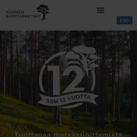
ENG
Tuottavaa metsäsijoittamista