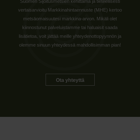
Suomen Sijoitusmetsien kehittämä ja tieteellisesti
vertaisarvioitu Markkinahintaennuste (MHE) kertoo
metsäomaisuutesi markkina-arvon. Mikäli olet
kiinnostunut palveluistamme tai haluaisit saada
lisätietoa, voit jättää meille yhteydenottopyynnön ja
olemme sinuun yhteydessä mahdollisimman pian!
Ota yhteyttä