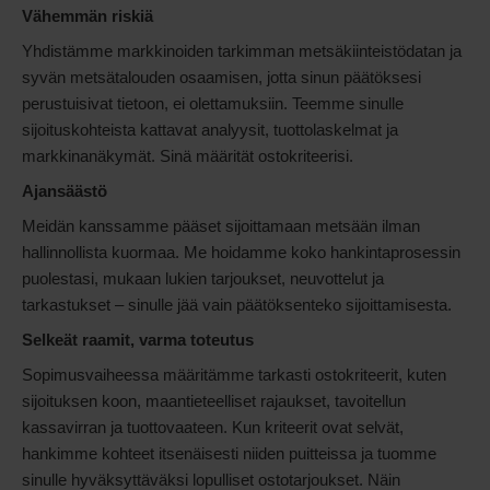
Vähemmän riskiä
Yhdistämme markkinoiden tarkimman metsäkiinteistödatan ja
syvän metsätalouden osaamisen, jotta sinun päätöksesi
perustuisivat tietoon, ei olettamuksiin. Teemme sinulle
sijoituskohteista kattavat analyysit, tuottolaskelmat ja
markkinanäkymät. Sinä määrität ostokriteerisi.
Ajansäästö
Meidän kanssamme pääset sijoittamaan metsään ilman
hallinnollista kuormaa. Me hoidamme koko hankintaprosessin
puolestasi, mukaan lukien tarjoukset, neuvottelut ja
tarkastukset – sinulle jää vain päätöksenteko sijoittamisesta.
Selkeät raamit, varma toteutus
Sopimusvaiheessa määritämme tarkasti ostokriteerit, kuten
sijoituksen koon, maantieteelliset rajaukset, tavoitellun
kassavirran ja tuottovaateen. Kun kriteerit ovat selvät,
hankimme kohteet itsenäisesti niiden puitteissa ja tuomme
sinulle hyväksyttäväksi lopulliset ostotarjoukset. Näin