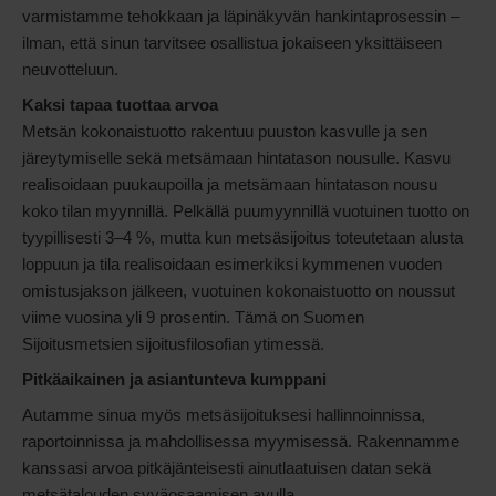
varmistamme tehokkaan ja läpinäkyvän hankintaprosessin –
ilman, että sinun tarvitsee osallistua jokaiseen yksittäiseen
neuvotteluun.
Kaksi tapaa tuottaa arvoa
Metsän kokonaistuotto rakentuu puuston kasvulle ja sen
järeytymiselle sekä metsämaan hintatason nousulle. Kasvu
realisoidaan puukaupoilla ja metsämaan hintatason nousu
koko tilan myynnillä. Pelkällä puumyynnillä vuotuinen tuotto on
tyypillisesti 3–4 %, mutta kun metsäsijoitus toteutetaan alusta
loppuun ja tila realisoidaan esimerkiksi kymmenen vuoden
omistusjakson jälkeen, vuotuinen kokonaistuotto on noussut
viime vuosina yli 9 prosentin. Tämä on Suomen
Sijoitusmetsien sijoitusfilosofian ytimessä.
Pitkäaikainen ja asiantunteva kumppani
Autamme sinua myös metsäsijoituksesi hallinnoinnissa,
raportoinnissa ja mahdollisessa myymisessä. Rakennamme
kanssasi arvoa pitkäjänteisesti ainutlaatuisen datan sekä
metsätalouden syväosaamisen avulla.