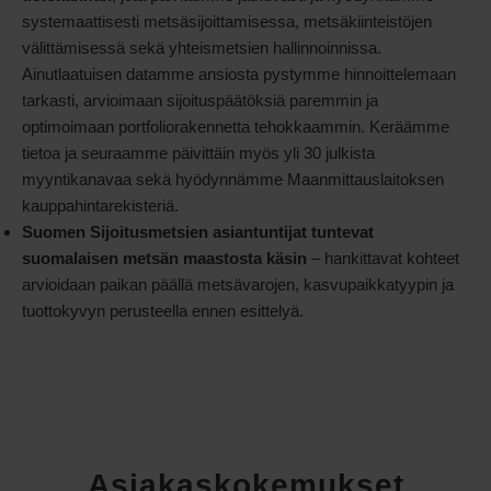
systemaattisesti metsäsijoittamisessa, metsäkiinteistöjen
välittämisessä sekä yhteismetsien hallinnoinnissa.
Ainutlaatuisen datamme ansiosta pystymme hinnoittelemaan
tarkasti, arvioimaan sijoituspäätöksiä paremmin ja
optimoimaan portfoliorakennetta tehokkaammin. Keräämme
tietoa ja seuraamme päivittäin myös yli 30 julkista
myyntikanavaa sekä hyödynnämme Maanmittauslaitoksen
kauppahintarekisteriä.
Suomen Sijoitusmetsien asiantuntijat tuntevat
suomalaisen metsän maastosta käsin
– hankittavat kohteet
arvioidaan paikan päällä metsävarojen, kasvupaikkatyypin ja
tuottokyvyn perusteella ennen esittelyä.
Asiakaskokemukset