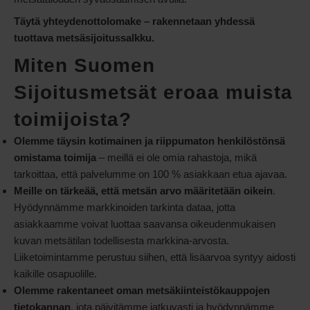
Täytä yhteydenottolomake – rakennetaan yhdessä
tuottava metsäsijoitussalkku.
Miten Suomen
Sijoitusmetsät eroaa muista
toimijoista?
Olemme täysin kotimainen ja riippumaton henkilöstönsä
omistama toimija
– meillä ei ole omia rahastoja, mikä
tarkoittaa, että palvelumme on 100 % asiakkaan etua ajavaa.
Meille on tärkeää, että metsän arvo määritetään oikein
.
Hyödynnämme markkinoiden tarkinta dataa, jotta
asiakkaamme voivat luottaa saavansa oikeudenmukaisen
kuvan metsätilan todellisesta markkina-arvosta.
Liiketoimintamme perustuu siihen, että lisäarvoa syntyy aidosti
kaikille osapuolille.
Olemme rakentaneet oman metsäkiinteistökauppojen
tietokannan
, jota päivitämme jatkuvasti ja hyödynnämme