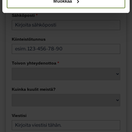
Muokkaa
Sähköposti
*
Kiinteistötunnus
Toivon yhteydenottoa
*
Kuinka kuulit meistä?
Viestisi