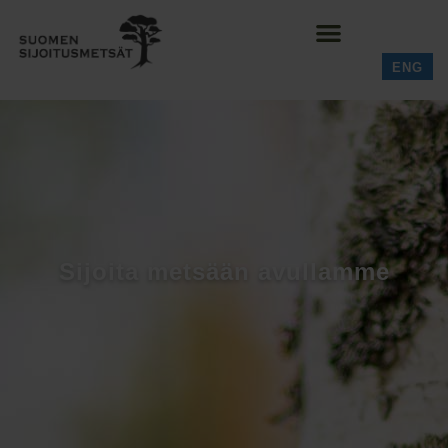
ENG
Sijoita metsään avullamme