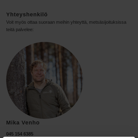
Yhteyshenkilö
Voit myös ottaa suoraan meihin yhteyttä, metsäsijoituksissa
teitä palvelee:
Mika Venho
045 154 6385