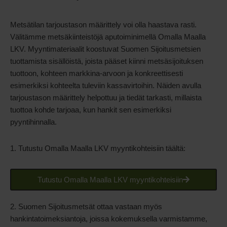
Metsätilan tarjoustason määrittely voi olla haastava rasti.
Välitämme metsäkiinteistöjä aputoiminimellä Omalla Maalla
LKV. Myyntimateriaalit koostuvat Suomen Sijoitusmetsien
tuottamista sisällöistä, joista pääset kiinni metsäsijoituksen
tuottoon, kohteen markkina-arvoon ja konkreettisesti
esimerkiksi kohteelta tuleviin kassavirtoihin. Näiden avulla
tarjoustason määrittely helpottuu ja tiedät tarkasti, millaista
tuottoa kohde tarjoaa, kun hankit sen esimerkiksi
pyyntihinnalla.
1. Tutustu Omalla Maalla LKV myyntikohteisiin täältä:
Tutustu Omalla Maalla LKV myyntikohteisiin
2. Suomen Sijoitusmetsät ottaa vastaan myös
hankintatoimeksiantoja, joissa kokemuksella varmistamme,