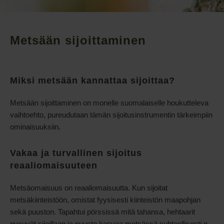
Metsään sijoittaminen
Miksi metsään kannattaa sijoittaa?
Metsään sijoittaminen on monelle suomalaiselle houkutteleva
vaihtoehto, pureudutaan tämän sijoitusinstrumentin tärkeimpiin
ominaisuuksiin.
Vakaa ja turvallinen sijoitus
reaaliomaisuuteen
Metsäomaisuus on reaaliomaisuutta. Kun sijoitat
metsäkiinteistöön, omistat fyysisesti kiinteistön maapohjan
sekä puuston. Tapahtui pörssissä mitä tahansa, hehtaarit
pysyvät sijoillaan ja puusto kasvaa metsässä suhteellisesti n.