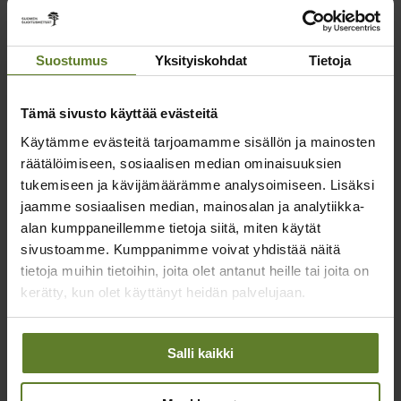
mika.venho@sijoitusmetsat.fi
Jätä yhteydenottopyyntö
Jätä viesti oheisella palautelomakkeella, niin olemme sinuun
Suostumus
Yksityiskohdat
Tietoja
yhteydessä mahdollisimman pian.
Tämä sivusto käyttää evästeitä
Käytämme evästeitä tarjoamamme sisällön ja mainosten
Minua kiinnostaa:
*
räätälöimiseen, sosiaalisen median ominaisuuksien
tukemiseen ja kävijämäärämme analysoimiseen. Lisäksi
jaamme sosiaalisen median, mainosalan ja analytiikka-
alan kumppaneillemme tietoja siitä, miten käytät
Etunimi
*
sivustoamme. Kumppanimme voivat yhdistää näitä
tietoja muihin tietoihin, joita olet antanut heille tai joita on
kerätty, kun olet käyttänyt heidän palvelujaan.
Sukunimi
*
Salli kaikki
Puhelin
*