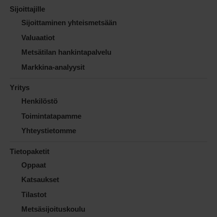
Sijoittajille
Sijoittaminen yhteismetsään
Valuaatiot
Metsätilan hankintapalvelu
Markkina-analyysit
Yritys
Henkilöstö
Toimintatapamme
Yhteystietomme
Tietopaketit
Oppaat
Katsaukset
Tilastot
Metsäsijoituskoulu