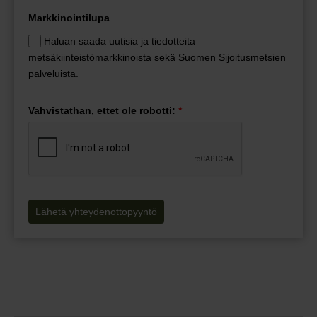
Markkinointilupa
Haluan saada uutisia ja tiedotteita
metsäkiinteistömarkkinoista sekä Suomen Sijoitusmetsien
palveluista.
Vahvistathan, ettet ole robotti:
*
Lähetä yhteydenottopyyntö