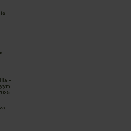
 ja
on
lla –
lyymi
2025
vai