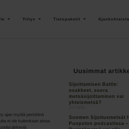
lle
Yritys
Tietopaketit
Ajankohtaist
Uusimmat artikke
Sijoittamisen Battle:
osakkeet, suora
metsäsijoittaminen vai
yhteismetsä?
23.7.2026
yy ajan myötä perintönä
Suomen Sijoitusmetsät 
tta ei ole kuitenkaan ainoa
Puopolon podcastissa –
useita järkeviä