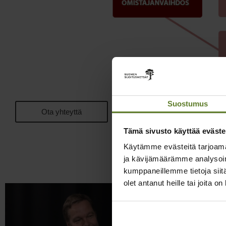
Suostumus
Ota yhteyttä
Tämä sivusto käyttää eväste
Käytämme evästeitä tarjoama
Samankal
ja kävijämäärämme analysoim
kumppaneillemme tietoja siitä
olet antanut heille tai joita o