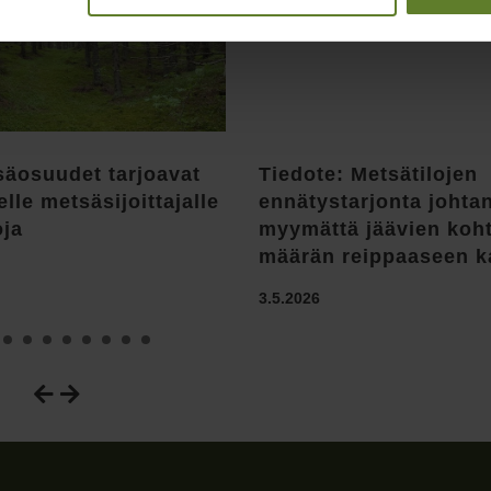
säosuudet tarjoavat
Tiedote: Metsätilojen
elle metsäsijoittajalle
ennätystarjonta johta
oja
myymättä jäävien koh
määrän reippaaseen 
3.5.2026