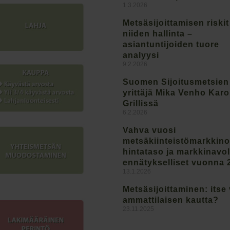
1.3.2026
Metsäsijoittamisen riskit
niiden hallinta –
asiantuntijoiden tuore
analyysi
9.2.2026
Suomen Sijoitusmetsien
yrittäjä Mika Venho Kar
Grillissä
6.2.2026
Vahva vuosi
metsäkiinteistömarkkinoi
hintataso ja markkinavo
ennätykselliset vuonna 
13.1.2026
Metsäsijoittaminen: itse 
ammattilaisen kautta?
23.11.2025