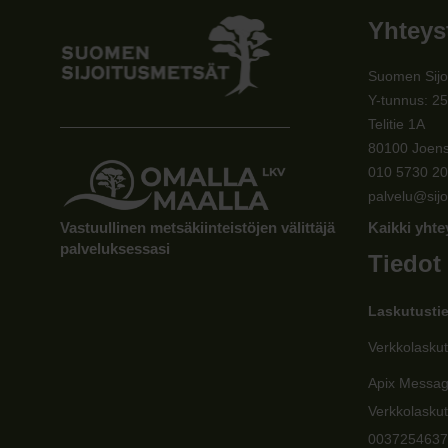
Yhteys
Suomen Sijo
Y-tunnus: 2
Telitie 1A
80100 Joen
010 5730 2
palvelu@sijo
Vastuullinen metsäkiinteistöjen välittäjä
Kaikki yhte
palveluksessasi
Tiedot
Laskutusti
Verkkolaskut
Apix Messa
Verkkolaskut
0037254637