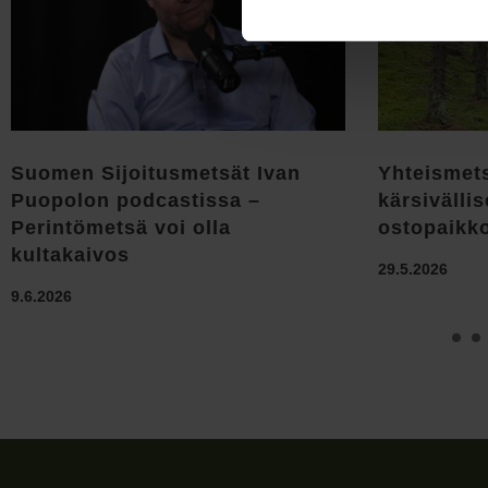
Suomen Sijoitusmetsät Ivan
Yhteismet
Puopolon podcastissa –
kärsivällis
Perintömetsä voi olla
ostopaikk
kultakaivos
29.5.2026
9.6.2026