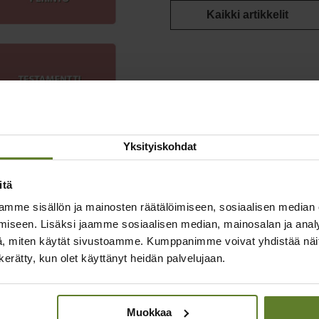
Kaikki artikkelit
Yksityiskohdat
itä
mme sisällön ja mainosten räätälöimiseen, sosiaalisen median
taiset artikkelit
iseen. Lisäksi jaamme sosiaalisen median, mainosalan ja analy
, miten käytät sivustoamme. Kumppanimme voivat yhdistää näitä t
n kerätty, kun olet käyttänyt heidän palvelujaan.
Muokkaa