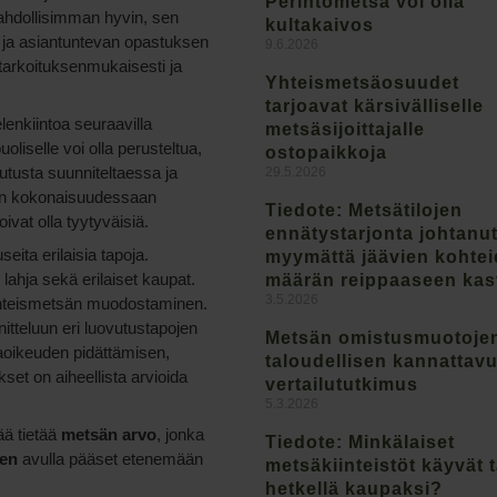
Perintömetsä voi olla
mahdollisimman hyvin, sen
kultakaivos
jen ja asiantuntevan opastuksen
9.6.2026
a tarkoituksenmukaisesti ja
Yhteismetsäosuudet
tarjoavat kärsivälliselle
lenkiintoa seuraavilla
metsäsijoittajalle
iselle voi olla perusteltua,
ostopaikkoja
vutusta suunniteltaessa ja
29.5.2026
tään kokonaisuudessaan
Tiedote: Metsätilojen
vat olla tyytyväisiä.
ennätystarjonta johtanu
ita erilaisia tapoja.
myymättä jäävien kohte
 lahja sekä erilaiset kaupat.
määrän reippaaseen ka
3.5.2026
yhteismetsän muodostaminen.
itteluun eri luovutustapojen
Metsän omistusmuotoje
aoikeuden pidättämisen,
taloudellisen kannattav
set on aiheellista arvioida
vertailututkimus
5.3.2026
ää tietää
metsän arvo
, jonka
Tiedote: Minkälaiset
den
avulla pääset etenemään
metsäkiinteistöt käyvät t
hetkellä kaupaksi?