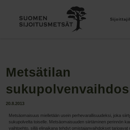
Sijoittaji
Metsätilan
sukupolvenvaihdos
20.8.2013
Metsäomaisuus mielletään usein perhevarallisuudeksi, joka siirt
sukupolvelta toiselle. Metsäomaisuuden siirtäminen perinnön kau
vaihtoehto, sillä elinaikana tehdyt omistajanvaihdokset tarjoavat 