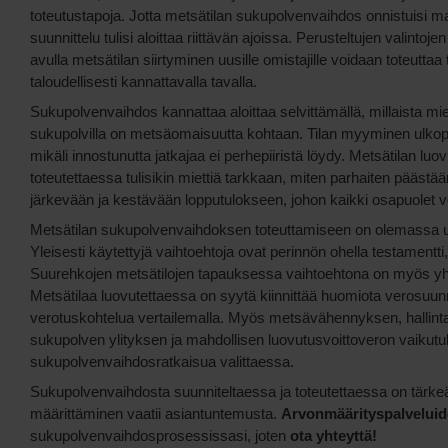
toteutustapoja. Jotta metsätilan sukupolvenvaihdos onnistuisi 
suunnittelu tulisi aloittaa riittävän ajoissa. Perusteltujen valinto
avulla metsätilan siirtyminen uusille omistajille voidaan toteutta
taloudellisesti kannattavalla tavalla.
Sukupolvenvaihdos kannattaa aloittaa selvittämällä, millaista mie
sukupolvilla on metsäomaisuutta kohtaan. Tilan myyminen ulkopuol
mikäli innostunutta jatkajaa ei perhepiiristä löydy. Metsätilan luo
toteutettaessa tulisikin miettiä tarkkaan, miten parhaiten pääs
järkevään ja kestävään lopputulokseen, johon kaikki osapuolet voi
Metsätilan sukupolvenvaihdoksen toteuttamiseen on olemassa use
Yleisesti käytettyjä vaihtoehtoja ovat perinnön ohella testamentti,
Suurehkojen metsätilojen tapauksessa vaihtoehtona on myös 
Metsätilaa luovutettaessa on syytä kiinnittää huomiota verosuunn
verotuskohtelua vertailemalla. Myös metsävähennyksen, hallint
sukupolven ylityksen ja mahdollisen luovutusvoittoveron vaikutuk
sukupolvenvaihdosratkaisua valittaessa.
Sukupolvenvaihdosta suunniteltaessa ja toteutettaessa on tärke
määrittäminen vaatii asiantuntemusta.
Arvonmäärityspalvelui
sukupolvenvaihdosprosessissasi, joten
ota yhteyttä!