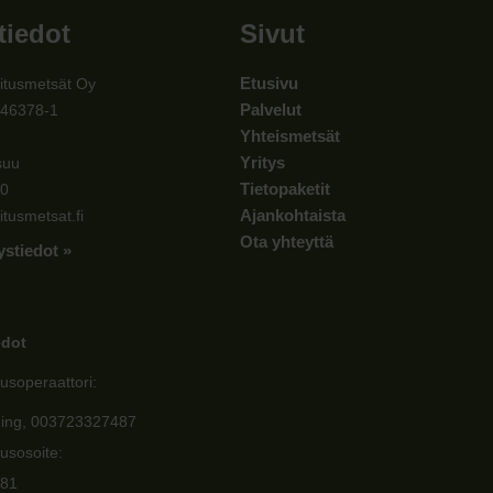
tiedot
Sivut
Etusivu
itusmetsät Oy
Palvelut
546378-1
Yhteismetsät
Yritys
suu
Tietopaketit
00
Ajankohtaista
itusmetsat.fi
Ota yhteyttä
ystiedot »
edot
usoperaattori:
ging, 003723327487
usosoite:
81