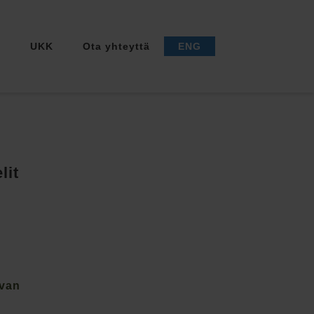
a
UKK
Ota yhteyttä
ENG
lit
Ivan