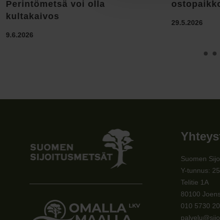
Perintömetsä voi olla
ostopaikk
kultakaivos
29.5.2026
9.6.2026
Yhteys
Suomen Sijo
Y-tunnus: 2
Telitie 1A
80100 Joen
010 5730 2
palvelu@sijo