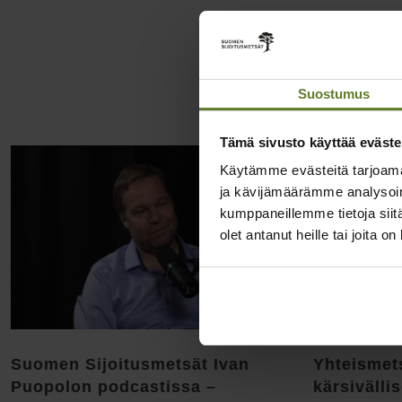
Samankal
Suostumus
Tämä sivusto käyttää eväste
Käytämme evästeitä tarjoama
ja kävijämäärämme analysoim
kumppaneillemme tietoja siitä
olet antanut heille tai joita o
Suomen Sijoitusmetsät Ivan
Yhteismet
Puopolon podcastissa –
kärsivällis