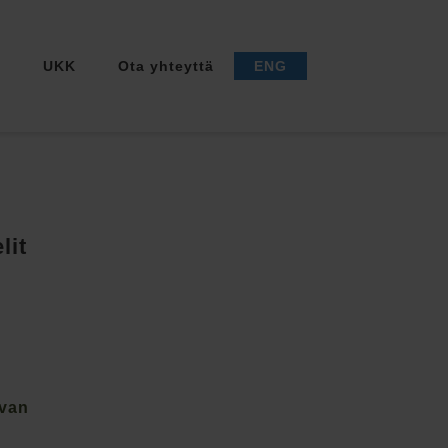
a
UKK
Ota yhteyttä
ENG
lit
Ivan