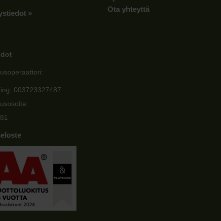
Ota yhteyttä
ystiedot »
edot
usoperaattori:
ging, 003723327487
usosoite:
81
eloste