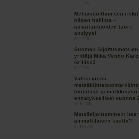
1.3.2026
Metsäsijoittamisen riskit
niiden hallinta –
asiantuntijoiden tuore
analyysi
9.2.2026
Suomen Sijoitusmetsien
yrittäjä Mika Venho Kar
Grillissä
6.2.2026
Vahva vuosi
metsäkiinteistömarkkinoi
hintataso ja markkinavo
ennätykselliset vuonna 
13.1.2026
Metsäsijoittaminen: itse 
ammattilaisen kautta?
23.11.2025