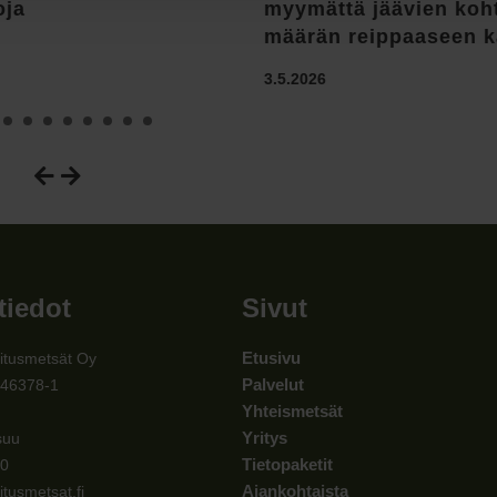
oja
myymättä jäävien koh
määrän reippaaseen 
3.5.2026
tiedot
Sivut
Etusivu
itusmetsät Oy
Palvelut
546378-1
Yhteismetsät
Yritys
suu
Tietopaketit
00
Ajankohtaista
itusmetsat.fi