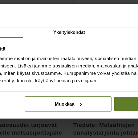
Kaikki artikkelit
taiset artikkelit
Yksityiskohdat
itä
mme sisällön ja mainosten räätälöimiseen, sosiaalisen median
iseen. Lisäksi jaamme sosiaalisen median, mainosalan ja analy
, miten käytät sivustoamme. Kumppanimme voivat yhdistää näitä t
n kerätty, kun olet käyttänyt heidän palvelujaan.
Muokkaa
säosuudet tarjoavat
Tiedote: Metsätilojen
elle metsäsijoittajalle
ennätystarjonta johta