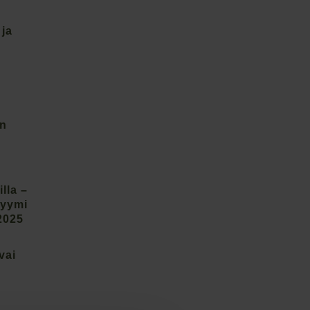
 ja
on
lla –
lyymi
2025
vai