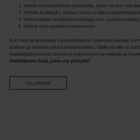
Metsä on konkreettista omaisuutta, johon voi itse vaikutta
Metsän tuottokyky eli puun kasvu ei riipu maailmantalou
Metsä tarjoaa monipuolisia hyötyjä (mm. puunmyyntitulot,
Metsät ovat uusiutuva luonnonvara.
Kun metsää arvioidaan sijoituskohteena, huomioita voidaan kiin
tuottoon ja riskeihin sekä kannattavuuteen. Näille sivuille on koot
metsäsijoittamisesta tiiviissä ja helposti ymmärrettävässä muo
mielellämme lisää, joten ota yhteyttä!
Ota yhteyttä