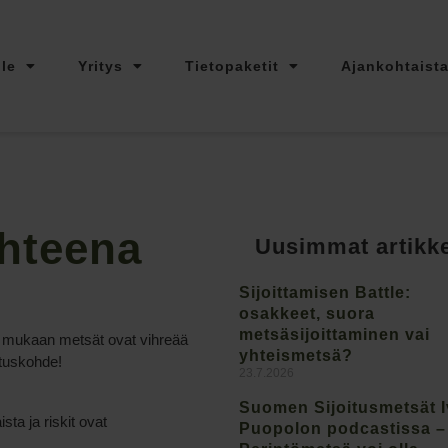
lle
Yritys
Tietopaketit
Ajankohtaist
ohteena
Uusimmat artikke
Sijoittamisen Battle:
osakkeet, suora
metsäsijoittaminen vai
n mukaan metsät ovat vihreää
yhteismetsä?
ituskohde!
23.7.2026
Suomen Sijoitusmetsät 
sta ja riskit ovat
Puopolon podcastissa –