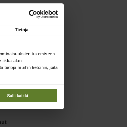
Tietoja
 ominaisuuksien tukemiseen
tiikka-alan
ietoja muihin tietoihin, joita
Salli kaikki
Metsän omistusmuotojen
nut
taloudellisen kannattavuus: