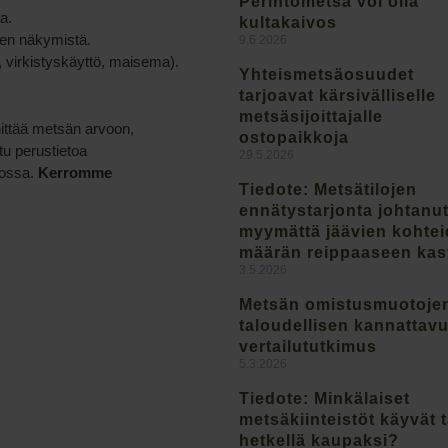
Perintömetsä voi olla
a.
kultakaivos
den näkymistä.
9.6.2026
 virkistyskäyttö, maisema).
Yhteismetsäosuudet
tarjoavat kärsivälliselle
metsäsijoittajalle
nittää metsän arvoon,
ostopaikkoja
tu perustietoa
29.5.2026
dossa.
Kerromme
Tiedote: Metsätilojen
ennätystarjonta johtanu
myymättä jäävien kohte
määrän reippaaseen ka
3.5.2026
Metsän omistusmuotoje
taloudellisen kannattav
vertailututkimus
5.3.2026
Tiedote: Minkälaiset
metsäkiinteistöt käyvät t
hetkellä kaupaksi?