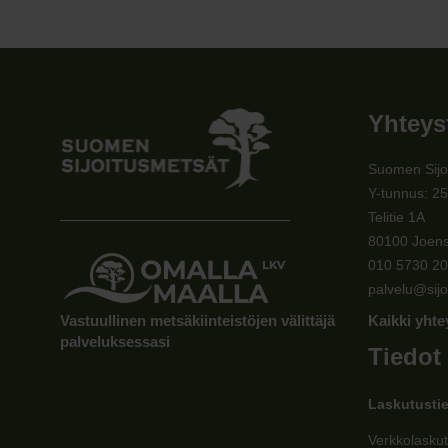
Yhteys
Suomen Sijo
Y-tunnus: 2
Telitie 1A
80100 Joen
010 5730 2
palvelu@sijo
Vastuullinen metsäkiinteistöjen välittäjä
Kaikki yhte
palveluksessasi
Tiedot
Laskutusti
Verkkolaskut