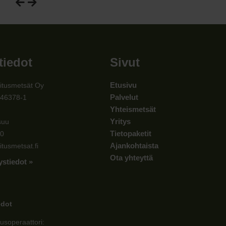
tiedot
Sivut
Etusivu
itusmetsät Oy
Palvelut
546378-1
Yhteismetsät
Yritys
suu
Tietopaketit
00
Ajankohtaista
itusmetsat.fi
Ota yhteyttä
ystiedot »
edot
usoperaattori: