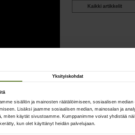
Kaikki artikkelit
Yksityiskohdat
itä
mme sisällön ja mainosten räätälöimiseen, sosiaalisen median
iseen. Lisäksi jaamme sosiaalisen median, mainosalan ja analy
, miten käytät sivustoamme. Kumppanimme voivat yhdistää näitä t
taiset artikkelit
n kerätty, kun olet käyttänyt heidän palvelujaan.