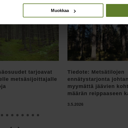
Muokkaa
säosuudet tarjoavat
Tiedote: Metsätilojen
elle metsäsijoittajalle
ennätystarjonta johta
oja
myymättä jäävien koh
määrän reippaaseen 
3.5.2026