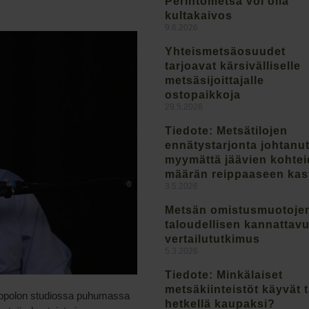
Perintömetsä voi olla
kultakaivos
9.6.2026
Yhteismetsäosuudet
tarjoavat kärsivälliselle
metsäsijoittajalle
ostopaikkoja
29.5.2026
Tiedote: Metsätilojen
ennätystarjonta johtanu
myymättä jäävien kohte
määrän reippaaseen ka
3.5.2026
Metsän omistusmuotoje
taloudellisen kannattav
vertailututkimus
5.3.2026
Tiedote: Minkälaiset
metsäkiinteistöt käyvät t
uopolon studiossa puhumassa
hetkellä kaupaksi?