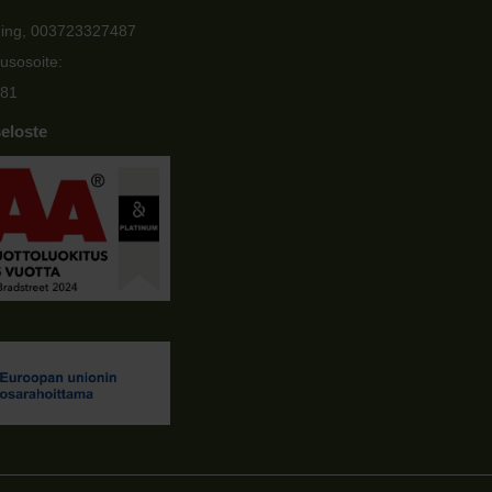
ging, 003723327487
usosoite:
81
eloste