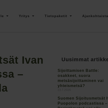
lle
Yritys
Tietopaketit
Ajankohtaist
sät Ivan
Uusimmat artikke
ssa –
Sijoittamisen Battle:
osakkeet, suora
metsäsijoittaminen vai
la
yhteismetsä?
23.7.2026
Suomen Sijoitusmetsät 
Puopolon podcastissa –