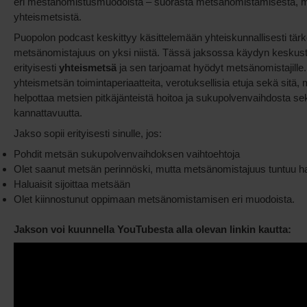
eri mestänomistusmuodoista – suorasta metsänomistamisesta, me
yhteismetsistä.
Puopolon podcast keskittyy käsittelemään yhteiskunnallisesti tärke
metsänomistajuus on yksi niistä. Tässä jaksossa käydyn keskust
erityisesti
yhteismetsä
ja sen tarjoamat hyödyt metsänomistajille.
yhteismetsän toimintaperiaatteita, verotuksellisia etuja sekä sitä,
helpottaa metsien pitkäjänteistä hoitoa ja sukupolvenvaihdosta s
kannattavuutta.
Jakso sopii erityisesti sinulle, jos:
Pohdit metsän sukupolvenvaihdoksen vaihtoehtoja
Olet saanut metsän perinnöski, mutta metsänomistajuus tuntuu ha
Haluaisit sijoittaa metsään
Olet kiinnostunut oppimaan metsänomistamisen eri muodoista.
Jakson voi kuunnella YouTubesta alla olevan linkin kautta: