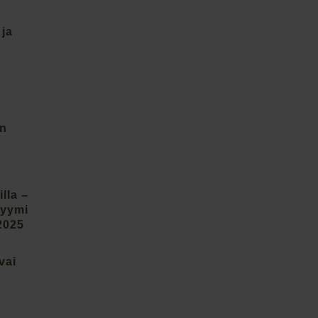
 ja
on
lla –
lyymi
2025
vai