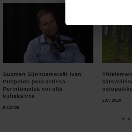
Suomen Sijoitusmetsät Ivan
Yhteismet
Puopolon podcastissa –
kärsivällis
Perintömetsä voi olla
ostopaikk
kultakaivos
29.5.2026
9.6.2026