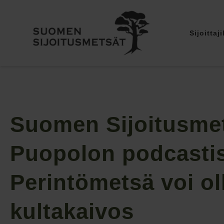
Sijoittaji
Suomen Sijoitusmet
Puopolon podcasti
Perintömetsä voi ol
kultakaivos