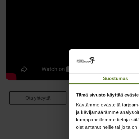
Suostumus
Tämä sivusto käyttää eväste
Ota yhteyttä
Käytämme evästeitä tarjoama
ja kävijämäärämme analysoim
kumppaneillemme tietoja siitä
Samankal
olet antanut heille tai joita o