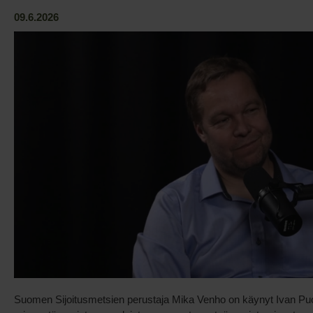
09.6.2026
Suomen Sijoitusmetsien perustaja Mika Venho on käynyt Ivan P