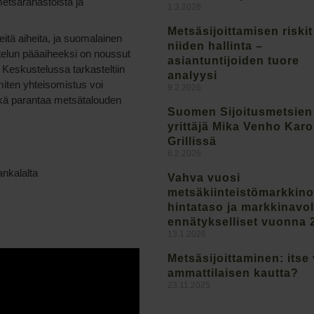
tsärahastoista ja
1.3.2026
Metsäsijoittamisen riskit
itä aiheita, ja suomalainen
niiden hallinta –
elun pääaiheeksi on noussut
asiantuntijoiden tuore
 Keskustelussa tarkasteltiin
analyysi
 miten yhteisomistus voi
9.2.2026
ekä parantaa metsätalouden
Suomen Sijoitusmetsien
yrittäjä Mika Venho Kar
Grillissä
6.2.2026
nkalalta
Vahva vuosi
metsäkiinteistömarkkinoi
hintataso ja markkinavo
ennätykselliset vuonna 
13.1.2026
Metsäsijoittaminen: itse 
ammattilaisen kautta?
23.11.2025