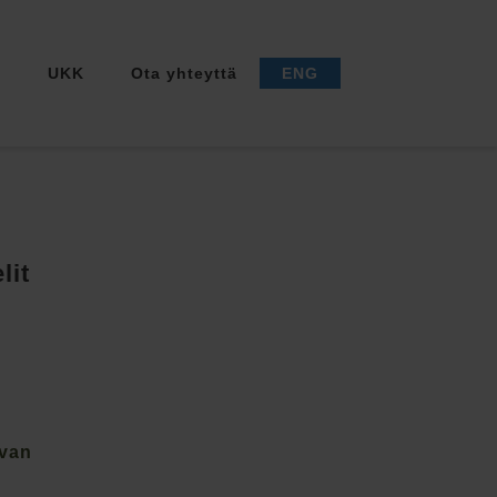
a
UKK
Ota yhteyttä
ENG
lit
Ivan