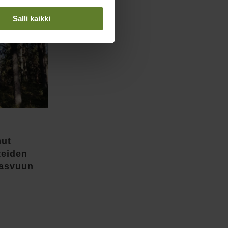
Salli kaikki
Metsän omistusmuotojen
nut
taloudellisen kannattavuus:
teiden
vertailututkimus
kasvuun
5.3.2026