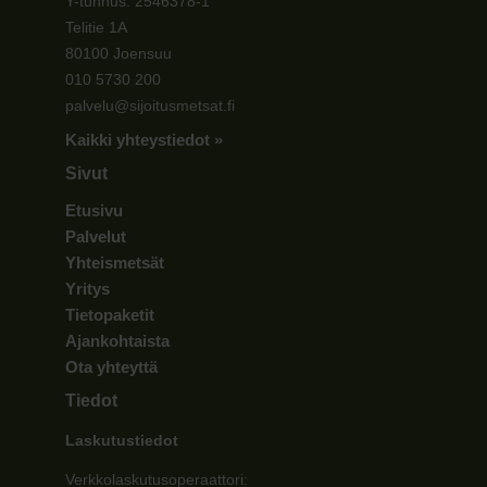
Y-tunnus: 2546378-1
Telitie 1A
80100 Joensuu
010 5730 200
palvelu@sijoitusmetsat.fi
Kaikki yhteystiedot »
Sivut
Etusivu
Palvelut
Yhteismetsät
Yritys
Tietopaketit
Ajankohtaista
Ota yhteyttä
Tiedot
Laskutustiedot
Verkkolaskutusoperaattori: