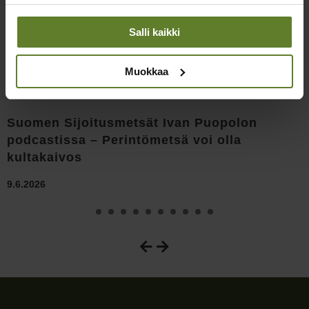
Salli kaikki
Muokkaa
Suomen Sijoitusmetsät Ivan Puopolon
podcastissa – Perintömetsä voi olla
kultakaivos
9.6.2026