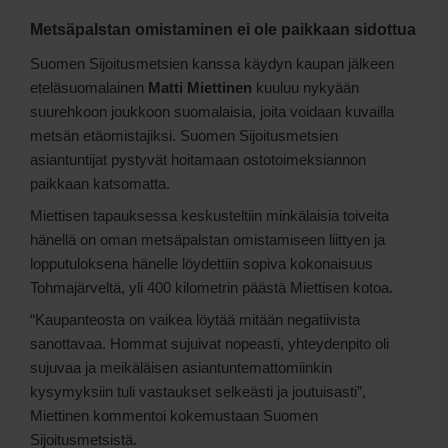
Metsäpalstan omistaminen ei ole paikkaan sidottua
Suomen Sijoitusmetsien kanssa käydyn kaupan jälkeen
eteläsuomalainen
Matti Miettinen
kuuluu nykyään
suurehkoon joukkoon suomalaisia, joita voidaan kuvailla
metsän etäomistajiksi. Suomen Sijoitusmetsien
asiantuntijat pystyvät hoitamaan ostotoimeksiannon
paikkaan katsomatta.
Miettisen tapauksessa keskusteltiin minkälaisia toiveita
hänellä on oman metsäpalstan omistamiseen liittyen ja
lopputuloksena hänelle löydettiin sopiva kokonaisuus
Tohmajärveltä, yli 400 kilometrin päästä Miettisen kotoa.
“Kaupanteosta on vaikea löytää mitään negatiivista
sanottavaa. Hommat sujuivat nopeasti, yhteydenpito oli
sujuvaa ja meikäläisen asiantuntemattomiinkin
kysymyksiin tuli vastaukset selkeästi ja joutuisasti”,
Miettinen kommentoi kokemustaan Suomen
Sijoitusmetsistä.