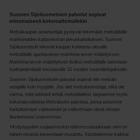
Suomen Sijoitusmetsien palvelut sopivat
erinomaisesti kokemattomallekin
Metsäkaupan asiantuntijat pystyvät tekemään metsätilalle
markkinoiden kattavimman peruskartoituksen. Suomen
Sijoitusmetsät tekevät kaupan kohteena olevalle
metsätilalle ajantasaisen markkina-arvon määrityksen.
Markkina-arvon määrityksen lisäksi metsätilalle lasketaan
tuottopotentiaali seuraavalle 15 vuoden suunnittelujaksolle.
Suomen Sijoitusmetsien palvelut sopivat niin metsän
ostajalle kuin myyjälle. Jos olet metsänomistaja, etkä ole
varma, mitä tahtoisit tehdä metsätilallesi, tarjoamme myös
kokonaisvaltaista Metsäluotsi-palvelua, jossa autamme
kartoittamaan vaihtoehdot ja valitsemaan niistä omaan
tilanteeseesi sopivimman.
Yksityisyyden suojaamiseksi referenssiasiakkaan nimi on
hänen omasta toiveestaan muutettu. Käsittelemme kaikkia