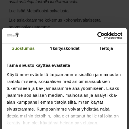
asiakastietoja tarkalla luottamuksella.
Lue lisää Metsäluotsi-palvelusta
Lue asiakkaamme kokemus kokonaisvaltaisesta
myyntipalvelustamme
Ota yhteyttä
Suostumus
Yksityiskohdat
Tietoja
Tämä sivusto käyttää evästeitä
Samankaltaiset artikkelit
Käytämme evästeitä tarjoamamme sisällön ja mainosten
räätälöimiseen, sosiaalisen median ominaisuuksien
tukemiseen ja kävijämäärämme analysoimiseen. Lisäksi
jaamme sosiaalisen median, mainosalan ja analytiikka-
alan kumppaneillemme tietoja siitä, miten käytät
sivustoamme. Kumppanimme voivat yhdistää näitä
tietoja muihin tietoihin, joita olet antanut heille tai joita on
kerätty, kun olet käyttänyt heidän palvelujaan.