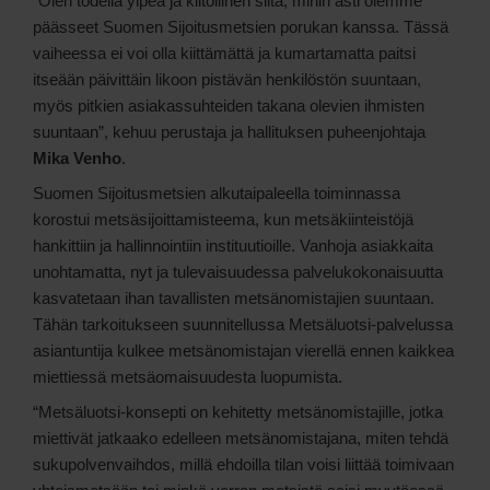
“Olen todella ylpeä ja kiitollinen siitä, mihin asti olemme
päässeet Suomen Sijoitusmetsien porukan kanssa. Tässä
vaiheessa ei voi olla kiittämättä ja kumartamatta paitsi
itseään päivittäin likoon pistävän henkilöstön suuntaan,
myös pitkien asiakassuhteiden takana olevien ihmisten
suuntaan”, kehuu perustaja ja hallituksen puheenjohtaja
Mika Venho
.
Suomen Sijoitusmetsien alkutaipaleella toiminnassa
korostui metsäsijoittamisteema, kun metsäkiinteistöjä
hankittiin ja hallinnointiin instituutioille. Vanhoja asiakkaita
unohtamatta, nyt ja tulevaisuudessa palvelukokonaisuutta
kasvatetaan ihan tavallisten metsänomistajien suuntaan.
Tähän tarkoitukseen suunnitellussa Metsäluotsi-palvelussa
asiantuntija kulkee metsänomistajan vierellä ennen kaikkea
miettiessä metsäomaisuudesta luopumista.
“Metsäluotsi-konsepti on kehitetty metsänomistajille, jotka
miettivät jatkaako edelleen metsänomistajana, miten tehdä
sukupolvenvaihdos, millä ehdoilla tilan voisi liittää toimivaan