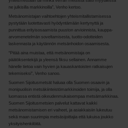
yhteismetsään tai minkä verran metsistä saisi myytäessä
ne julkisilla markkinoilla”, Venho kertoo.
Metsänomistajan vaihtoehtojen yhteismitallistamisessa
pystytään luotettavasti hyödyntämään kertynyttä ja
punnittua erityisosaamista puuston arvioinnista, kauppa-
arvomenetelmän soveltamisesta, tuotto-odotteiden
laskennasta ja käytännön metsänhoidon osaamisesta.
“Pitää aina muistaa, että metsänomistaja on
päätöksentekijä ja yleensä fiksu sellainen. Annamme
hänelle tietoa vain hyvien ja kauaskantoisten ratkaisujen
tekemiseksi”, Venho sanoo.
Suomen Sijoitusmetsät haluaa olla Suomen osaavin ja
monipuolisin metsäkiinteistömarkkinoiden toimija, ja olla
luomassa entistä oikeudenmukaisempaa metsämarkkinaa.
Suomen Sijoitusmetsien palvelut kattavat kaikki
metsänomistamisen eri vaiheet, ja asiakkaisiin lukeutuu
sekä maan suurimpia metsäsijoittajia että lukuisa joukko
yksityishenkilöitä.