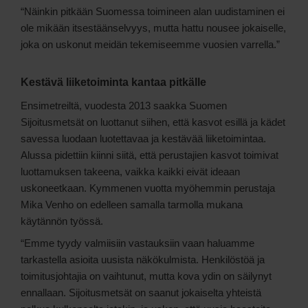
“Näinkin pitkään Suomessa toimineen alan uudistaminen ei
ole mikään itsestäänselvyys, mutta hattu nousee jokaiselle,
joka on uskonut meidän tekemiseemme vuosien varrella.”
Kestävä liiketoiminta kantaa pitkälle
Ensimetreiltä, vuodesta 2013 saakka Suomen
Sijoitusmetsät on luottanut siihen, että kasvot esillä ja kädet
savessa luodaan luotettavaa ja kestävää liiketoimintaa.
Alussa pidettiin kiinni siitä, että perustajien kasvot toimivat
luottamuksen takeena, vaikka kaikki eivät ideaan
uskoneetkaan. Kymmenen vuotta myöhemmin perustaja
Mika Venho on edelleen samalla tarmolla mukana
käytännön työssä.
“Emme tyydy valmiisiin vastauksiin vaan haluamme
tarkastella asioita uusista näkökulmista. Henkilöstöä ja
toimitusjohtajia on vaihtunut, mutta kova ydin on säilynyt
ennallaan. Sijoitusmetsät on saanut jokaiselta yhteistä