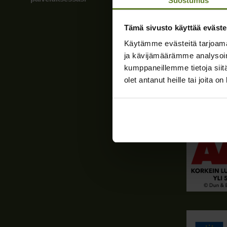
Suostumus
Tiedot
Tämä sivusto käyttää eväste
Laskutusti
Käytämme evästeitä tarjoama
Verkkolaskut
ja kävijämäärämme analysoim
Apix Messa
kumppaneillemme tietoja siitä
olet antanut heille tai joita o
Verkkolaskut
0037254637
Tietosuojas