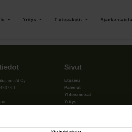
lle
Yritys
Tietopaketit
Ajankohtaist
tiedot
Sivut
Etusivu
itusmetsät Oy
Palvelut
546378-1
Yhteismetsät
Yritys
suu
Tietopaketit
00
Ajankohtaista
itusmetsat.fi
Ota yhteyttä
ystiedot »