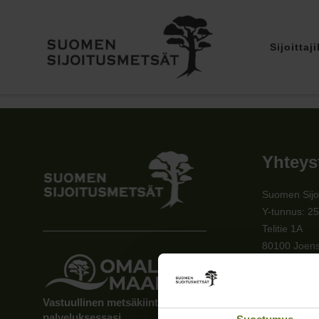
Sijoittaji
Yhteys
Suomen Sijo
Y-tunnus: 2
Telitie 1A
80100 Joen
010 5730 2
palvelu@sijo
Vastuullinen metsäkiinteistöjen välittäjä
Kaikki yhte
palveluksessasi