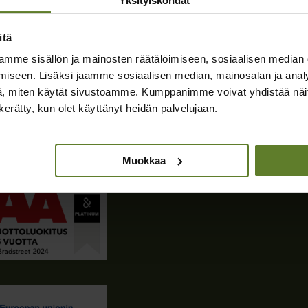
Yksityiskohdat
itä
edot
mme sisällön ja mainosten räätälöimiseen, sosiaalisen median
usoperaattori:
iseen. Lisäksi jaamme sosiaalisen median, mainosalan ja analy
ging, 003723327487
, miten käytät sivustoamme. Kumppanimme voivat yhdistää näitä t
n kerätty, kun olet käyttänyt heidän palvelujaan.
usosoite:
81
eloste
Muokkaa