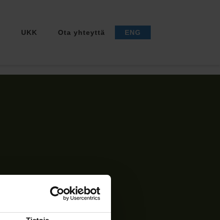
a
UKK
Ota yhteyttä
ENG