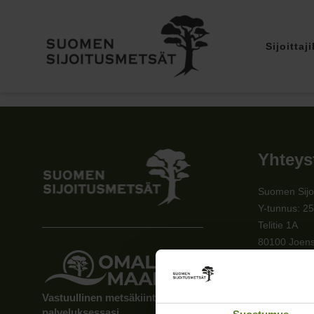
Sijoittaji
Yhteys
Suomen Sijo
Y-tunnus: 2
Telitie 1A
80100 Joen
010 5730 2
palvelu@sijo
Vastuullinen metsäkiinteistöjen välittäjä
Kaikki yhte
palveluksessasi