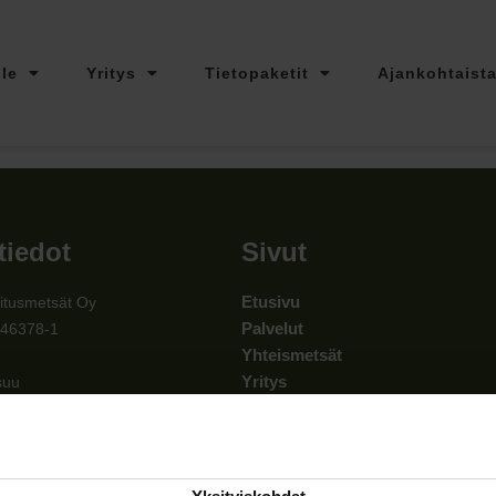
lle
Yritys
Tietopaketit
Ajankohtaist
tiedot
Sivut
Etusivu
itusmetsät Oy
Palvelut
546378-1
Yhteismetsät
Yritys
suu
Tietopaketit
00
Ajankohtaista
itusmetsat.fi
Ota yhteyttä
ystiedot »