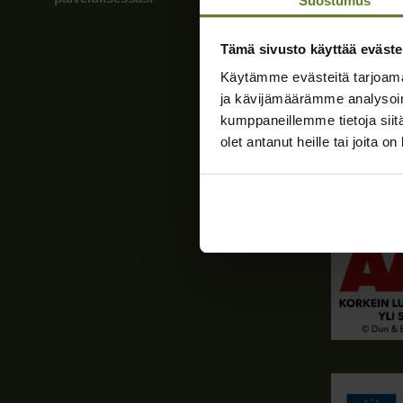
Suostumus
Tiedot
Tämä sivusto käyttää eväste
Laskutusti
Käytämme evästeitä tarjoama
Verkkolaskut
ja kävijämäärämme analysoim
Apix Messa
kumppaneillemme tietoja siitä
olet antanut heille tai joita o
Verkkolaskut
0037254637
Tietosuojas