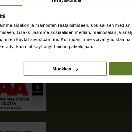
Yksityiskohdat
itä
edot
mme sisällön ja mainosten räätälöimiseen, sosiaalisen median
usoperaattori:
iseen. Lisäksi jaamme sosiaalisen median, mainosalan ja analy
ging, 003723327487
, miten käytät sivustoamme. Kumppanimme voivat yhdistää näitä t
n kerätty, kun olet käyttänyt heidän palvelujaan.
usosoite:
81
eloste
Muokkaa