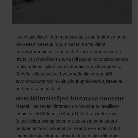
Usein ajatellaan, että metsäsijoittaja saa tuottonsa puun
kasvattamisesta ja myymisestä, mutta viime
vuosikymmenien aikana metsätilojen arvonnousu on
näytellyt suhteellisen suurta (yli puolet kokonaistuotosta)
roolia metsäsijoittamisen kokonaiskannattavuudessa.
Metsäsijoittaja pystyy hyötymään tilan myynnillä
arvonnoususta toisin kuin ylisukupolvisesti ajattelevat
perhemetsänomistajat.
Metsäkiinteistöjen hintataso noussut
Metsäkiinteistöjen hintataso on noussut suhteellisen
tasaisesti 2000-luvulla (Kuva 1). Metsän indeksoitu
(alueellisista painopisteen muutoksista puhdistettu)
hehtaarihinta on laskenut vain kerran – vuoden 2008
finanssikriisin aikana, jolloin tukkipuun hinta likimain