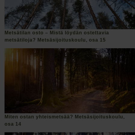
Metsätilan osto – Mistä löydän ostettavia
metsätiloja? Metsäsijoituskoulu, osa 15
Miten ostan yhteismetsää? Metsäsijoituskoulu,
osa 14