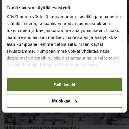
Tämä sivusto käyttää evästeitä
Käytämme evästeitä tarjoamamme sisällön ja mainosten
räätälöimiseen, sosiaalisen median ominaisuuksien
tukemiseen ja kävijämäärämme analysoimiseen. Lisäksi
jaamme sosiaalisen median, mainosalan ja analytiikka-
alan kumppaneillemme tietoja siitä, miten käytät
Mikä on summa-arvomenetelmä?
sivustoamme. Kumppanimme voivat yhdistää näitä
Metsäsijoituskoulu, osa 18
tietoja muihin tietoihin, joita olet antanut heille tai joita on
kerätty, kun olet käyttänyt heidän palvelujaan.
Salli kaikki
Muokkaa
Mikä on tuottoarvomenetelmä?