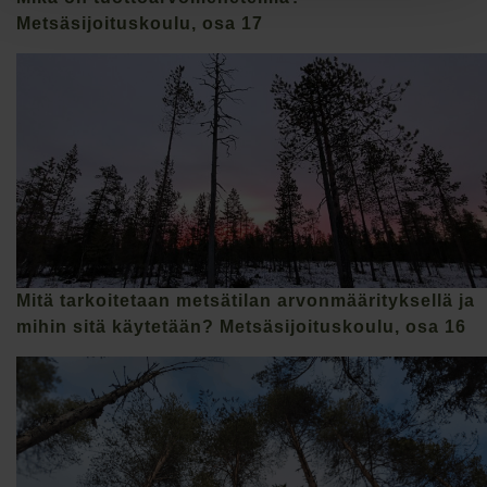
Metsäsijoituskoulu, osa 17
Mitä tarkoitetaan metsätilan arvonmäärityksellä ja
mihin sitä käytetään? Metsäsijoituskoulu, osa 16