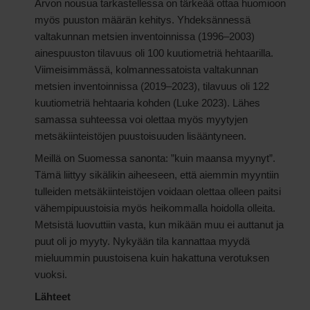
Arvon nousua tarkastellessa on tärkeää ottaa huomioon
myös puuston määrän kehitys. Yhdeksännessä
valtakunnan metsien inventoinnissa (1996–2003)
ainespuuston tilavuus oli 100 kuutiometriä hehtaarilla.
Viimeisimmässä, kolmannessatoista valtakunnan
metsien inventoinnissa (2019–2023), tilavuus oli 122
kuutiometriä hehtaaria kohden (Luke 2023). Lähes
samassa suhteessa voi olettaa myös myytyjen
metsäkiinteistöjen puustoisuuden lisääntyneen.
Meillä on Suomessa sanonta: ”kuin maansa myynyt”.
Tämä liittyy sikälikin aiheeseen, että aiemmin myyntiin
tulleiden metsäkiinteistöjen voidaan olettaa olleen paitsi
vähempipuustoisia myös heikommalla hoidolla olleita.
Metsistä luovuttiin vasta, kun mikään muu ei auttanut ja
puut oli jo myyty. Nykyään tila kannattaa myydä
mieluummin puustoisena kuin hakattuna verotuksen
vuoksi.
Lähteet