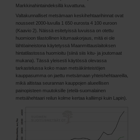
Markkinahintaindeksillä kuvattuna.
Valtakunnalliset metsämaan keskihehtaarihinnat ovat
nousseet 2000-luvulla 1 650 eurosta 4 100 euroon
(Kaavio 2). Näissä esitetyissä luvuissa on otettu
huomioon tilastollinen kitumaakorjaus, mitä ei ole
lähtöaineistona käytetyssä Maanmittauslaitoksen
hintatilastossa huomioitu (siinä siis kitu- ja joutomaat
mukana). Tässä yleisesti käytössä olevassa
tarkastelussa koko maan metsäkiinteistöjen
kauppasumma on jaettu metsämaan yhteishehtaareilla,
mikä altistaa seurannan kauppojen alueellisen
painopisteen muutoksille (etelä-suomalainen
metsähehtaari reilun kolme kertaa kalliimpi kuin Lapin).