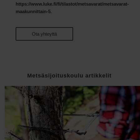
https://www.luke.fi/fi/tilastot/metsavarat/metsavarat-
maakunnittain-5
.
Ota yhteyttä
Metsäsijoituskoulu artikkelit