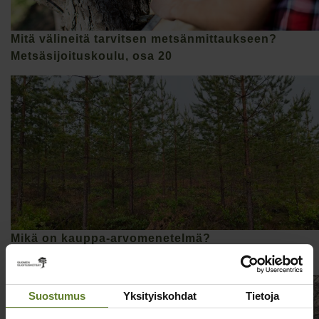
Mitä välineitä tarvitsen metsänmittaukseen?
Metsäsijoituskoulu, osa 20
Mikä on kauppa-arvomenetelmä?
Metsäsijoituskoulu, osa 19
Suostumus
Yksityiskohdat
Tietoja