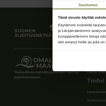
Suostumus
Tämä sivusto käyttää eväste
Yhteys
Käytämme evästeitä tarjoama
ja kävijämäärämme analysoim
kumppaneillemme tietoja siitä
Suomen Sijo
olet antanut heille tai joita o
Y-tunnus: 2
Telitie 1A
80100 Joen
010 5730 2
palvelu@sijo
Vastuullinen metsäkiinteistöjen välittäjä
Kaikki yhte
palveluksessasi
Tiedot
Laskutusti
Verkkolaskut