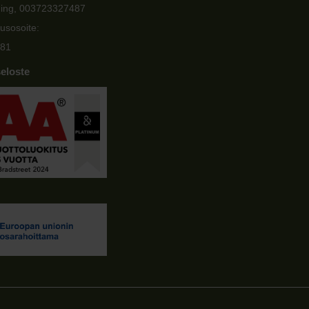
ging, 003723327487
usosoite:
81
eloste