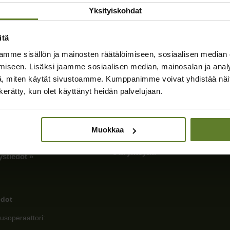
Yksityiskohdat
itä
tiedot
Sivut
mme sisällön ja mainosten räätälöimiseen, sosiaalisen median
iseen. Lisäksi jaamme sosiaalisen median, mainosalan ja analy
Etusivu
, miten käytät sivustoamme. Kumppanimme voivat yhdistää näitä t
itusmetsät Oy
Palvelut
n kerätty, kun olet käyttänyt heidän palvelujaan.
546378-1
Yhteismetsät
Yritys
suu
Tietopaketit
00
Muokkaa
Ajankohtaista
itusmetsat.fi
Ota yhteyttä
ystiedot »
edot
usoperaattori: