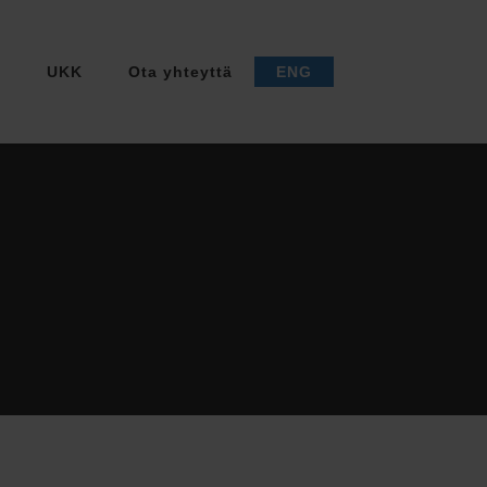
a
UKK
Ota yhteyttä
ENG