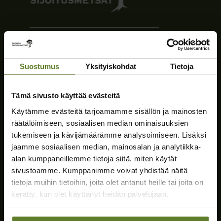
Suostumus
Yksityiskohdat
Tietoja
Vastuullinen metsäkiinteistöjen välittäjä
palveluksessasi
Tämä sivusto käyttää evästeitä
Käytämme evästeitä tarjoamamme sisällön ja mainosten
räätälöimiseen, sosiaalisen median ominaisuuksien
tukemiseen ja kävijämäärämme analysoimiseen. Lisäksi
jaamme sosiaalisen median, mainosalan ja analytiikka-
Yhteystiedot
alan kumppaneillemme tietoja siitä, miten käytät
sivustoamme. Kumppanimme voivat yhdistää näitä
Suomen Sijoitusmetsät Oy
tietoja muihin tietoihin, joita olet antanut heille tai joita on
Y-tunnus: 2546378-1
kerätty, kun olet käyttänyt heidän palvelujaan.
Telitie 1A
80100 Joensuu