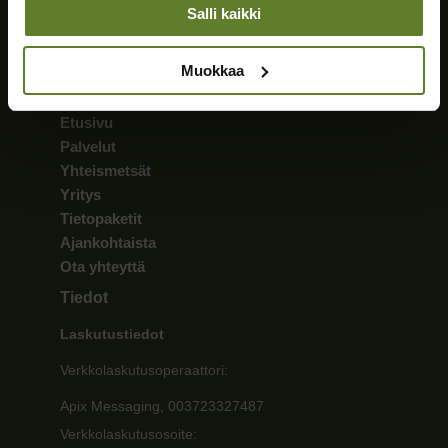
010 5730 200
Salli kaikki
palvelu@sijoitusmetsat.fi
Kaikki yhteystiedot »
Muokkaa
Sivut
Etusivu
Palvelut
Yhteismetsät
Yritys
Tietopaketit
Ajankohtaista
Ota yhteyttä
Tiedot
Laskutustiedot
Verkkolaskutusoperaattori:
Apix Messaging, 003723327487
Verkkolaskutusosoite: