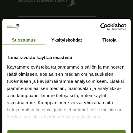
Suostumus
Yksityiskohdat
Tietoja
Vastuullinen metsäkiinteistöjen välittäjä
palveluksessasi
Tämä sivusto käyttää evästeitä
Käytämme evästeitä tarjoamamme sisällön ja mainosten
räätälöimiseen, sosiaalisen median ominaisuuksien
tukemiseen ja kävijämäärämme analysoimiseen. Lisäksi
jaamme sosiaalisen median, mainosalan ja analytiikka-
Yhteystiedot
alan kumppaneillemme tietoja siitä, miten käytät
sivustoamme. Kumppanimme voivat yhdistää näitä
Suomen Sijoitusmetsät Oy
tietoja muihin tietoihin, joita olet antanut heille tai joita on
Y-tunnus: 2546378-1
kerätty, kun olet käyttänyt heidän palvelujaan.
Telitie 1A
80100 Joensuu