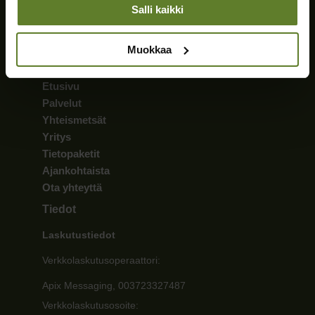
010 5730 200
Salli kaikki
palvelu@sijoitusmetsat.fi
Kaikki yhteystiedot »
Muokkaa
Sivut
Etusivu
Palvelut
Yhteismetsät
Yritys
Tietopaketit
Ajankohtaista
Ota yhteyttä
Tiedot
Laskutustiedot
Verkkolaskutusoperaattori:
Apix Messaging, 003723327487
Verkkolaskutusosoite: