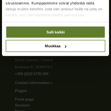
sivustoamme. Kumppanimme voivat yhdistää näitä
tietoja muihin tietoihin, joita olet antanut heille tai joita on
kerätty, kun olet käyttänyt heidän palvelujaan.
Salli kaikki
Contact
Muokkaa
Forestland Investment Finland Ltd
Street address: Telitie 1A, 2nd floor,
80100 Joensuu, Finland
Business ID: 2546378-1
+358 (0)10 5730 200
Contact information »
Pages
Front page
Services