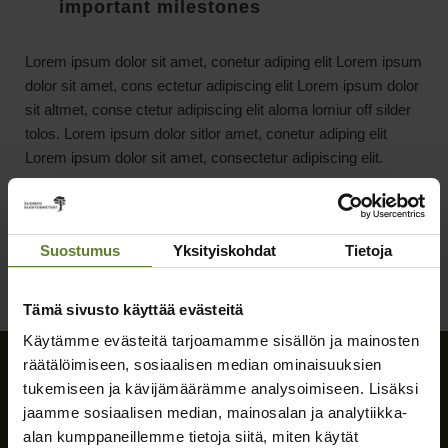
important milestones
Lorem ipsum dolor sit amet, conetur adiping elit Lorem ipsum
dolor sit amet, cons ectetur adipiscing elit Lorem ipsum dolor
sit altmet, conse ctetur adipiscing elit aloma lomiur off silder
tolos. Lorem ipsum dolor sitlor amet, conetur adiping elit
Lorem ipsum dolor sit amet, consectetur adipiscing elit.
Suostumus
Yksityiskohdat
Tietoja
Tämä sivusto käyttää evästeitä
Käytämme evästeitä tarjoamamme sisällön ja mainosten
räätälöimiseen, sosiaalisen median ominaisuuksien
tukemiseen ja kävijämäärämme analysoimiseen. Lisäksi
jaamme sosiaalisen median, mainosalan ja analytiikka-
alan kumppaneillemme tietoja siitä, miten käytät