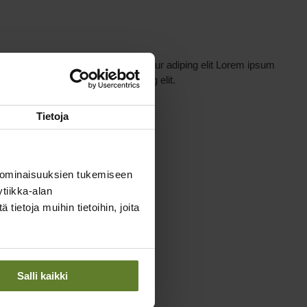
lor sit amet, consectetur adipiscing elit.
Tietoja
 ominaisuuksien tukemiseen
tiikka-alan
ietoja muihin tietoihin, joita
Salli kaikki