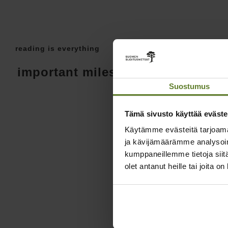
L
L
reading is everything
d
important milestones
a
Suostumus
Tämä sivusto käyttää eväste
Käytämme evästeitä tarjoama
ja kävijämäärämme analysoim
kumppaneillemme tietoja siitä
olet antanut heille tai joita o